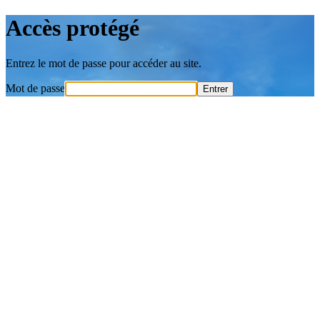
Accès protégé
Entrez le mot de passe pour accéder au site.
Mot de passe
Entrer